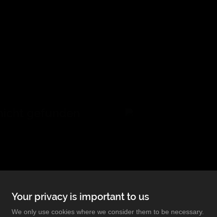
 nicht gefunden
fene Seite ist nicht mehr
Your privacy is important to us
Your privacy is important to us
ezogen.
We only use cookies where we consider them to be necessary.
We only use cookies where we consider them to be necessary.