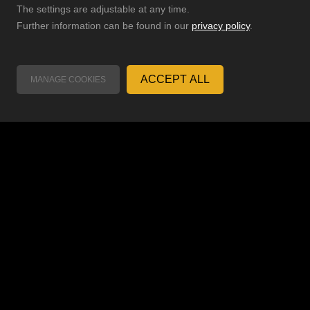
The settings are adjustable at any time.
The settings are adjustable at any time.
Further information can be found in our
Further information can be found in our
privacy policy
privacy policy
.
.
iel zu erreichen:
ACCEPT ALL
ACCEPT ALL
MANAGE COOKIES
MANAGE COOKIES