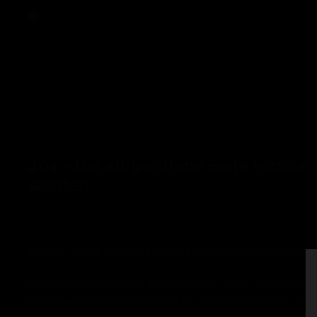
404 - Die aufgerufene Seite konnte
werden.
Sorry. Das hätte nicht passieren dürfen.
Möglicherweise sind sie ausgeloggt worden und die aufgeru
verfügbar oder die Inhalte sind auf eine andere Seite umg